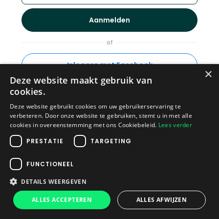
Aanmelden
of
Inloggen met Facebook
×
Deze website maakt gebruik van
cookies.
Deze website gebruikt cookies om uw gebruikerservaring te
Heeft u al een account?
Inloggen
verbeteren. Door onze website te gebruiken, stemt u in met alle
cookies in overeenstemming met ons Cookiebeleid.
Lees verder
Privacybeleid
·
Gebruiksvoorwaarden
PRESTATIE
TARGETING
© 2026 Plag
FUNCTIONEEL
DETAILS WEERGEVEN
ALLES ACCEPTEREN
ALLES AFWIJZEN